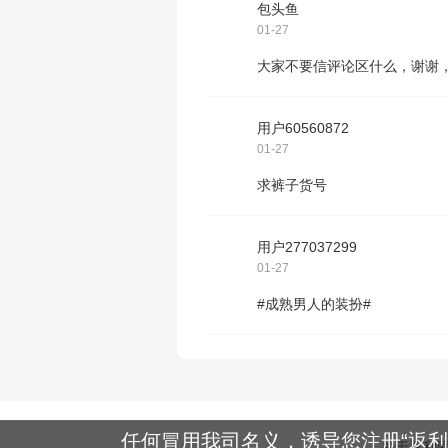
包头鱼
01-27
大家不要信评论区什么，谢谢，
用户60560872
01-27
求裤子货号
用户277037299
01-27
#成熟男人的装扮#
任何冒用我司名义，诱导您注册“返利
关于返利