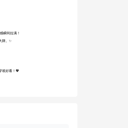
风感瞬间拉满！
大牌。✨
谁好看！💖