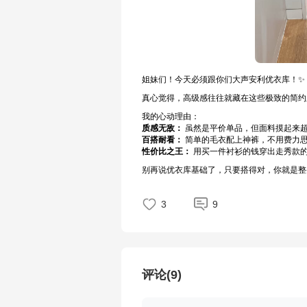
姐妹们！今天必须跟你们大声安利优衣库！✨ 
真心觉得，高级感往往就藏在这些极致的简约
我的心动理由：
质感无敌：
虽然是平价单品，但面料摸起来
百搭耐看：
简单的毛衣配上神裤，不用费力
性价比之王：
用买一件衬衫的钱穿出走秀款
别再说优衣库基础了，只要搭得对，你就是整
3
9
评论(9)