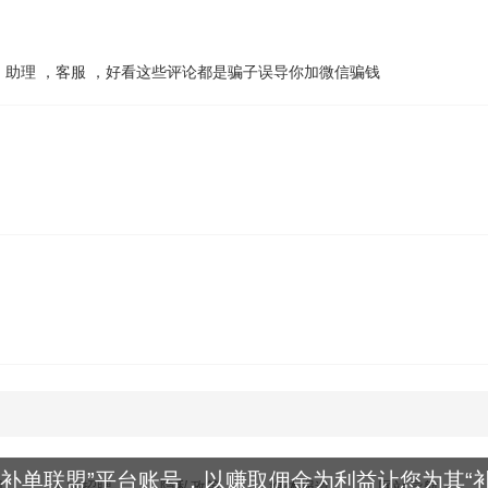
助理 ，客服 ，好看这些评论都是骗子误导你加微信骗钱
补单联盟”平台账号，以赚取佣金为利益让您为其“补
网
人才招聘
隐私政策
媒体报道
网站导航
∧