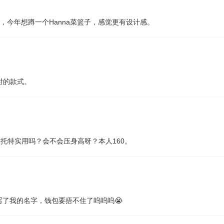
造的，今年想蹲一个Hanna菜篮子，感觉更有设计感。
过时的款式。
大托特实用吗？会不会压身高呀？本人160。
了我的名字，钱包要捂不住了呜呜呜😭