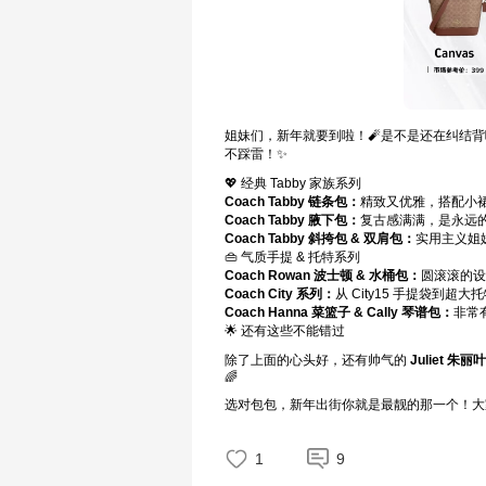
姐妹们，新年就要到啦！🧨是不是还在纠结背
不踩雷！✨
💖 经典 Tabby 家族系列
Coach Tabby 链条包：
精致又优雅，搭配小
Coach Tabby 腋下包：
复古感满满，是永远
Coach Tabby 斜挎包 & 双肩包：
实用主义姐
👜 气质手提 & 托特系列
Coach Rowan 波士顿 & 水桶包：
圆滚滚的设
Coach City 系列：
从 City15 手提袋到超
Coach Hanna 菜篮子 & Cally 琴谱包：
非常
🌟 还有这些不能错过
除了上面的心头好，还有帅气的
Juliet 朱丽叶
🌈
选对包包，新年出街你就是最靓的那一个！大
1
9