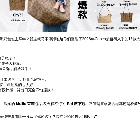
哪只包包去拜年？我这就马不停蹄地给你们整理了2026年Coach最值得入手的16
裙子绝了！
的穿搭天花板。
妹首选，解放双手！
计太讨喜了，容量也是惊人。
大托特，通勤党的心头好。
有设计感，背出门完全不怕撞款！
、温柔的
Mollie 茉莉包
以及火得不行的
Teri 腋下包
。不管是喜欢复古老花还是极简
家快来看看哪一只写了你的名字？快在评论区告诉我吧～💕