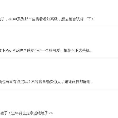
线了，Juliet系列那个皮质看着好高级，想去柜台试背一下！
能放下Pro Max吗？感觉小小一个很可爱，怕装不下大手机。
士顿包自重有点沉吗？不过容量确实惊人，短途旅行都能用。
配裙子！过年背去走亲戚绝绝子~✨