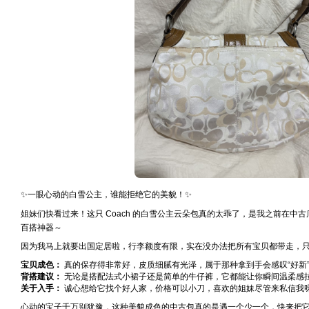
✨一眼心动的白雪公主，谁能拒绝它的美貌！✨
姐妹们快看过来！这只 Coach 的白雪公主云朵包真的太乖了，是我之前在中
百搭神器～
因为我马上就要出国定居啦，行李额度有限，实在没办法把所有宝贝都带走，只
宝贝成色：
真的保存得非常好，皮质细腻有光泽，属于那种拿到手会感叹“好新
背搭建议：
无论是搭配法式小裙子还是简单的牛仔裤，它都能让你瞬间温柔感拉
关于入手：
诚心想给它找个好人家，价格可以小刀，喜欢的姐妹尽管来私信我
心动的宝子千万别犹豫，这种美貌成色的中古包真的是遇一个少一个，快来把它