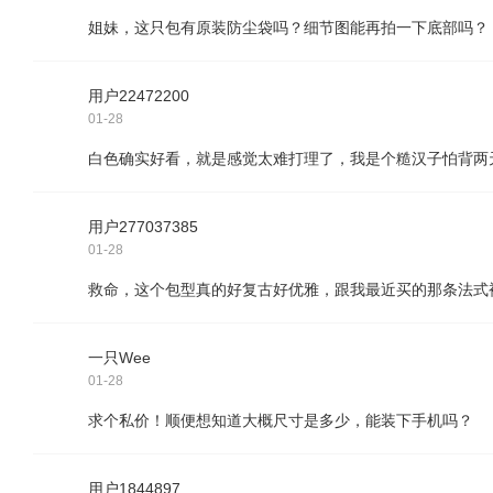
姐妹，这只包有原装防尘袋吗？细节图能再拍一下底部吗？
用户22472200
01-28
白色确实好看，就是感觉太难打理了，我是个糙汉子怕背两
用户277037385
01-28
救命，这个包型真的好复古好优雅，跟我最近买的那条法式裙
一只Wee
01-28
求个私价！顺便想知道大概尺寸是多少，能装下手机吗？
用户1844897