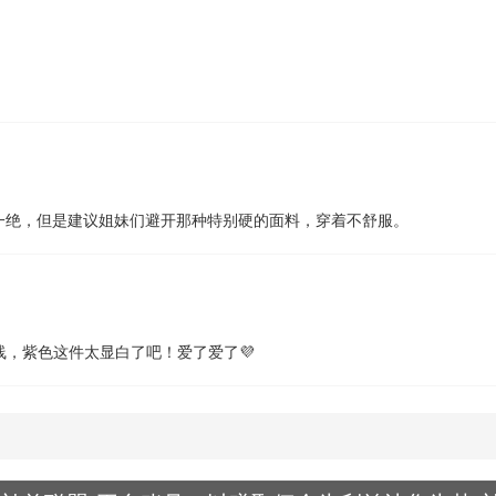
一绝，但是建议姐妹们避开那种特别硬的面料，穿着不舒服。
线，紫色这件太显白了吧！爱了爱了💜