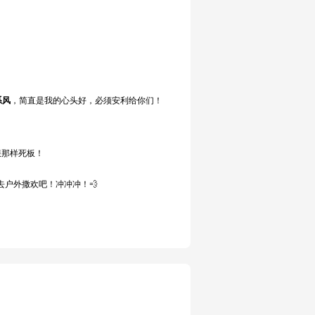
系风
，简直是我的心头好，必须安利给你们！
服那样死板！
户外撒欢吧！冲冲冲！💨