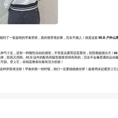
挖掘到了一套超绝的早春穿搭，真的谁穿谁好看，完全不挑人！就是这套
MLB 户外山
帅气十足，还有一种随性自由的感觉，不管是去露营还是逛街，拍照都超级出片！📸
择，防风又挡雨。MLB 这件的配色和版型都拿捏得死死的，完全不会像普通的运动
盐可甜。穿上它，你就是整条街最有活力的崽！
这种穿搭准没错！早春的第一份时髦，咱们一定要稳稳接住呀！趁着周末赶紧穿上它去