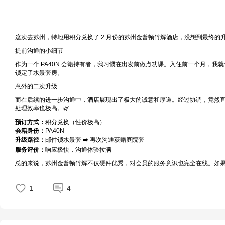
这次去苏州，特地用积分兑换了 2 月份的苏州金普顿竹辉酒店，没想到最终的
提前沟通的小细节
作为一个 PA40N 会籍持有者，我习惯在出发前做点功课。入住前一个月，
锁定了水景套房。
意外的二次升级
而在后续的进一步沟通中，酒店展现出了极大的诚意和厚道。经过协调，竟然
处理效率也极高。🌿
预订方式：
积分兑换（性价极高）
会籍身份：
PA40N
升级路径：
邮件锁水景套 ➡️ 再次沟通获赠庭院套
服务评价：
响应极快，沟通体验拉满
总的来说，苏州金普顿竹辉不仅硬件优秀，对会员的服务意识也完全在线。如果你
1
4