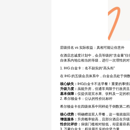
层级排名 vs 实际权益：真相可能让你意外
在酒店忠诚度计划中，会员等级的“含金量”
自体系内地位相当的等级，进行一次理性的对
1. IHG 白金卡：名不副实的“高头衔”
在 IHG 的五级会员体系中，白金会员处于倒
核心缺失：
IHG白金卡不送早餐！重要的事情
升级力度：
虽能升房，但通常局限于行政房且
基本保障：
仅提供迎宾水果、饮料及一定的积
2. 希尔顿金卡：公认的性价比标杆
希尔顿金卡在四级体系中同样处于倒数第二档
核心优势：
明确赠送双人早餐，这一项就值回
增值服务：
升房概率较高，且部分酒店在升级
性价比评价：
保级门槛相对较低，却是最容易
3. 万豪白金卡：权益最扎实的中坚力量