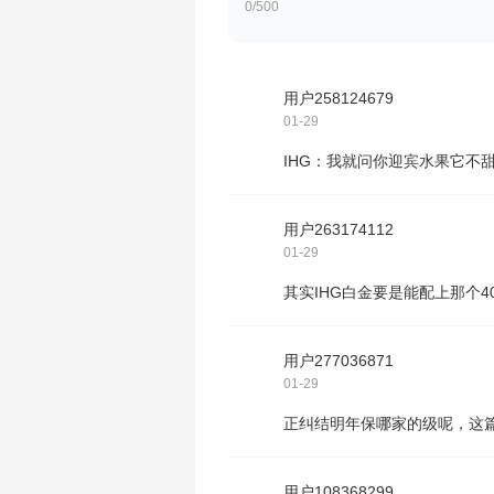
0
/500
用户258124679
01-29
IHG：我就问你迎宾水果它不
用户263174112
01-29
其实IHG白金要是能配上那个
用户277036871
01-29
正纠结明年保哪家的级呢，这篇
用户108368299