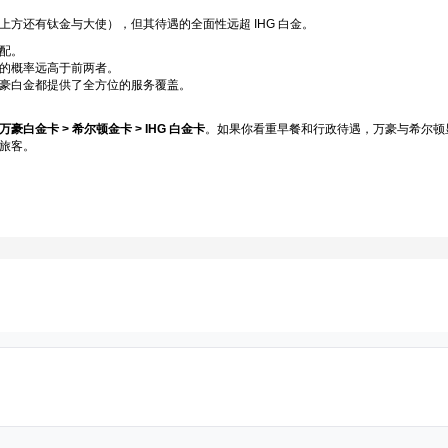
方还有钛金与大使），但其待遇的全面性远超 IHG 白金。
配。
的概率远高于前两者。
豪白金都提供了全方位的服务覆盖。
万豪白金卡 > 希尔顿金卡 > IHG 白金卡
。如果你看重早餐和行政待遇，万豪与希尔顿显
旅客。