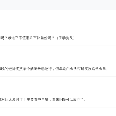
甜吗？难道它不值那几百块差价吗？（手动狗头）
40晚的进阶奖赏拿个酒廊券也还行，但单论白金头衔确实没啥含金量。
对比太及时了！主要看中早餐，看来IHG可以放弃了。