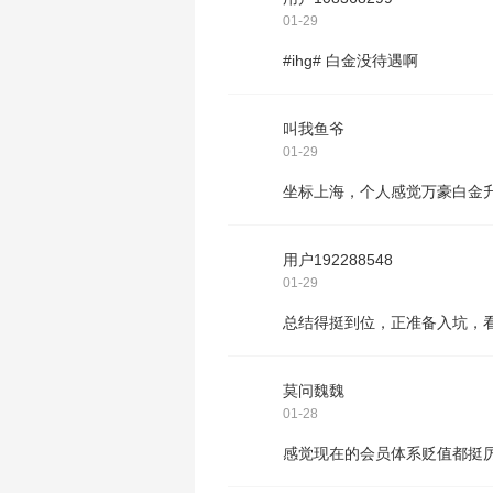
01-29
#ihg# 白金没待遇啊
叫我鱼爷
01-29
坐标上海，个人感觉万豪白金
用户192288548
01-29
总结得挺到位，正准备入坑，看
莫问魏魏
01-28
感觉现在的会员体系贬值都挺